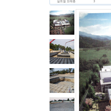
실트질 모래층
3